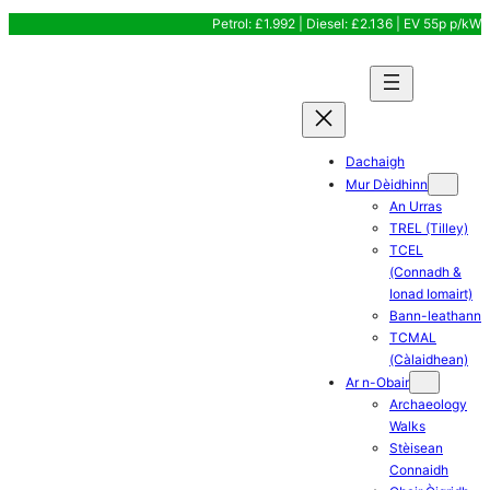
Skip
Petrol: £1.992 | Diesel: £2.136 | EV 55p p/kW
to
content
Dachaigh
Mur Dèidhinn
An Urras
TREL (Tilley)
TCEL
(Connadh &
Ionad Iomairt)
Bann-leathann
TCMAL
(Càlaidhean)
Ar n-Obair
Archaeology
Walks
Stèisean
Connaidh