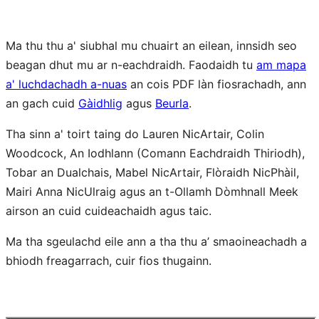
Ma thu thu a' siubhal mu chuairt an eilean, innsidh seo
beagan dhut mu ar n-eachdraidh. Faodaidh tu
am mapa
a' luchdachadh a-nuas
an cois PDF làn fiosrachadh, ann
an gach cuid
Gàidhlig
agus
Beurla
.
Tha sinn a' toirt taing do Lauren NicArtair, Colin
Woodcock, An Iodhlann (Comann Eachdraidh Thiriodh),
Tobar an Dualchais, Mabel NicArtair, Flòraidh NicPhàil,
Mairi Anna NicUlraig agus an t-Ollamh Dòmhnall Meek
airson an cuid cuideachaidh agus taic.
Ma tha sgeulachd eile ann a tha thu a’ smaoineachadh a
bhiodh freagarrach, cuir fios thugainn.
Mapa
Tionndadh Bheurla
Tionndadh Ghàidhlig