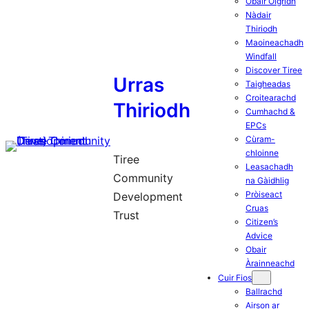
Obair Òigridh
Nàdair
Thiriodh
Maoineachadh
Windfall
Discover Tiree
Urras
Taigheadas
Croitearachd
Thiriodh
Cumhachd &
EPCs
Cùram-
chloinne
Tiree
Leasachadh
Community
na Gàidhlig
Pròiseact
Development
Cruas
Trust
Citizen’s
Advice
Obair
Àrainneachd
Cuir Fios
Ballrachd
Airson ar