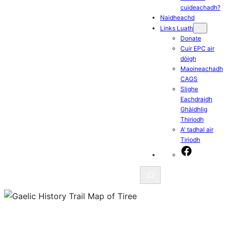
cuideachadh?
Naidheachd
Links Luath
Donate
Cuir EPC air
dòigh
Maoineachadh
CAGS
Slighe
Eachdraidh
Ghàidhlig
Thiriodh
A' tadhal air
Tiriodh
Facebook
Search