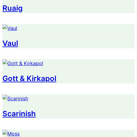
Ruaig
Vaul
Gott & Kirkapol
Scarinish