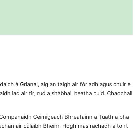
ch à Grianal, aig an taigh air fòrladh agus chuir e
aidh iad air tìr, rud a shàbhail beatha cuid. Chaochail
 le Companaidh Ceimigeach Bhreatainn a Tuath a bha
lachan air cùlaibh Bheinn Hogh mas rachadh a toirt