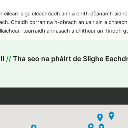
n eilean ‘s ga cleachdadh ann a bhith dèanamh aidhe
ch. Chaidh corran na h-obrach an uair sin a chleach
llaichean-tearraidh annasach a chìthear an Tiriodh gu
l!
//
Tha seo na phàirt de Slighe Eachdr