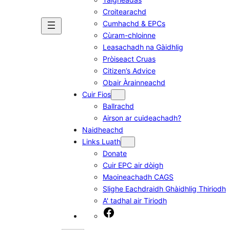
Croitearachd
Cumhachd & EPCs
Cùram-chloinne
Leasachadh na Gàidhlig
Pròiseact Cruas
Citizen’s Advice
Obair Àrainneachd
Cuir Fios
Ballrachd
Airson ar cuideachadh?
Naidheachd
Links Luath
Donate
Cuir EPC air dòigh
Maoineachadh CAGS
Slighe Eachdraidh Ghàidhlig Thiriodh
A' tadhal air Tiriodh
Facebook