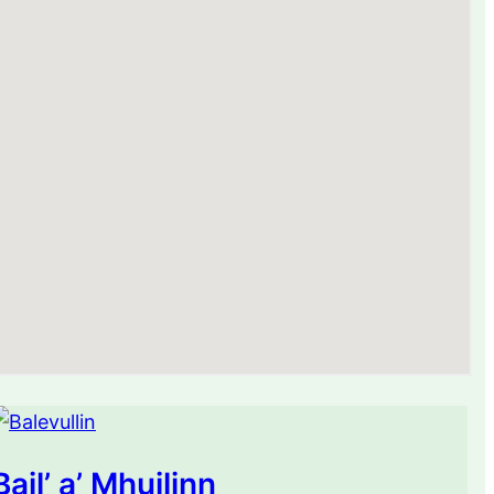
Bail’ a’ Mhuilinn