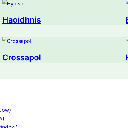
Haoidhnis
Crossapol
ndow)
w)
 window)