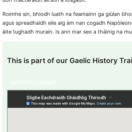
Roimhe sin, bhiodh luath na feamainn ga giùlan bho
agus spreadhaidh eile aig àm nan cogadh Napòleona
àite tughadh murain. Is ann mar seo a thàinig na mu
This is part of our Gaelic History Trai
Ionnsaich tuilleadh