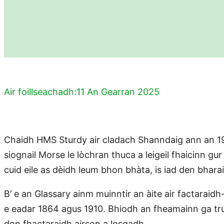
Air foillseachadh:
11 An Gearran 2025
Chaidh HMS Sturdy air cladach Shanndaig ann an 194
siognail Morse le lòchran thuca a leigeil fhaicinn gur
cuid eile as dèidh leum bhon bhàta, is iad den bhara
B’ e an Glassary ainm muinntir an àite air factara
e eadar 1864 agus 1910. Bhiodh an fheamainn ga tru
don fhactaraidh airson a losgadh.