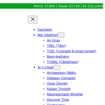
Petrol: £1.992 | Diesel: £2.136 | EV 55p p/kW
Dachaigh
Mur Dèidhinn
An Urras
TREL (Tilley)
TCEL (Connadh & Ionad Iomairt)
Bann-leathann
TCMAL (Càlaidhean)
Ar n-Obair
Archaeology Walks
Stèisean Connaidh
Obair Òigridh
Nàdair Thiriodh
Maoineachadh Windfall
Discover Tiree
Taigheadas