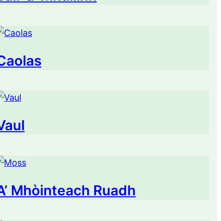
Caolas
Vaul
A’ Mhòinteach Ruadh