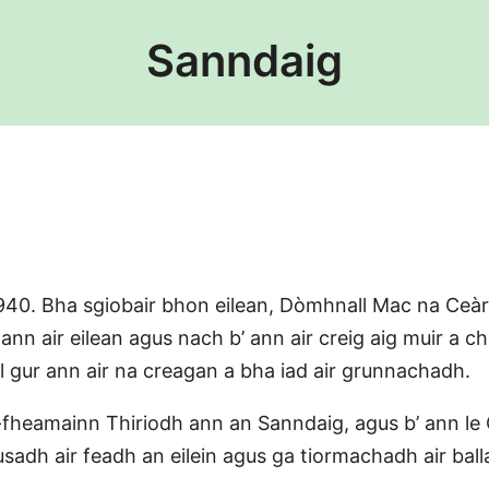
Sanndaig
0. Bha sgiobair bhon eilean, Dòmhnall Mac na Ceàrdai
 ann air eilean agus nach b’ ann air creig aig muir a ch
il gur ann air na creagan a bha iad air grunnachadh.
idh-fheamainn Thiriodh ann an Sanndaig, agus b’ ann
sadh air feadh an eilein agus ga tiormachadh air bal